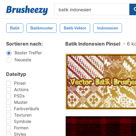
Batik
Batikmuster
Batik-Vektor
Indonesien
Sortieren nach:
Batik Indonesien Pinsel
-
6 ko
Bester Treffer
Neueste
Dateityp
Pinsel
Actions
PSDs
Muster
Farbverläufe
Texturen
Symbole
Formen
Styles