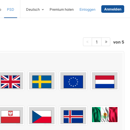
Anmelden
o
PSD
Deutsch
Premium holen
Einloggen
von 5
1