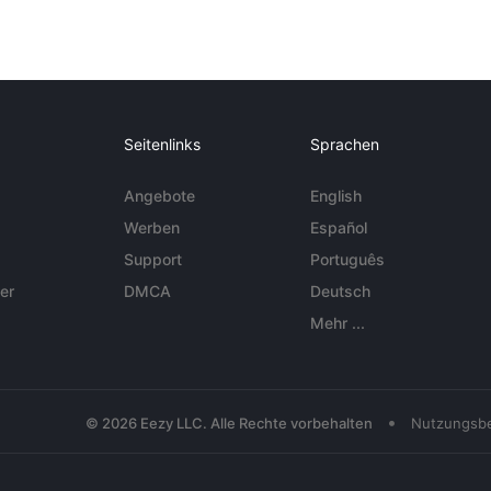
Seitenlinks
Sprachen
Angebote
English
Werben
Español
Support
Português
er
DMCA
Deutsch
Mehr ...
•
© 2026 Eezy LLC. Alle Rechte vorbehalten
Nutzungsb