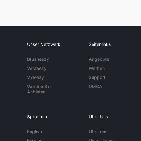
Unser Netzwerk
Seitenlinks
Brusheezy
Angebote
Vecteezy
Werben
Videezy
Support
Werden Sie
DMCA
Anbieter
Sprachen
Über Uns
English
Über uns
Español
Unser Team