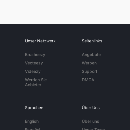
Unser Netzwerk
Seitenlinks
Brusheezy
Angebote
Vecteezy
Werben
Videezy
Support
Werden Sie
DMCA
Anbieter
Sprachen
Über Uns
English
Über uns
Español
Unser Team