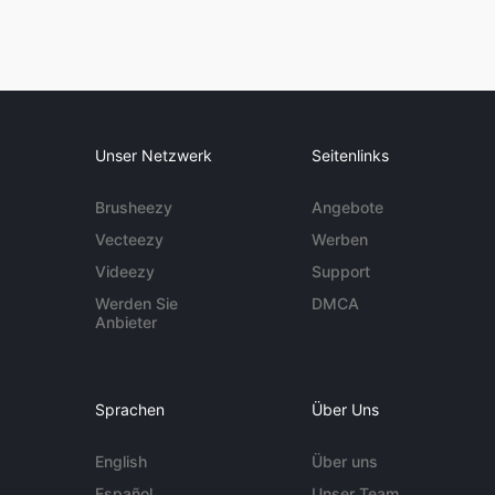
Unser Netzwerk
Seitenlinks
Brusheezy
Angebote
Vecteezy
Werben
Videezy
Support
Werden Sie
DMCA
Anbieter
Sprachen
Über Uns
English
Über uns
Español
Unser Team