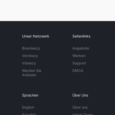
Unser Netzwerk
Seitenlinks
Brusheezy
Angebote
Vecteezy
Werben
Videezy
Support
Werden Sie
DMCA
Anbieter
Sprachen
Über Uns
English
Über uns
Español
Unser Team