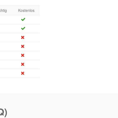
chtig
Kostenlos
Q)