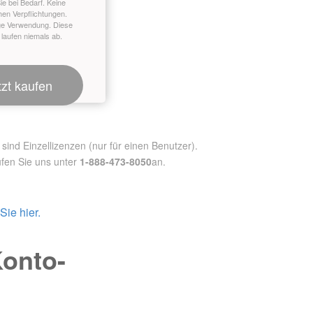
ie bei Bedarf. Keine
hen Verpflichtungen.
ge Verwendung. Diese
 laufen niemals ab.
tzt kaufen
nd Einzellizenzen (nur für einen Benutzer).
fen Sie uns unter
1-888-473-8050
an.
ie hier.
Konto-