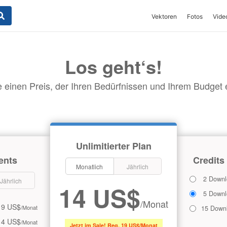
Vektoren
Fotos
Vide
Los geht‘s!
 einen Preis, der Ihren Bedürfnissen und Ihrem Budget en
Unlimitierter Plan
ents
Credits
Monatlich
Jährlich
2 Downl
Jährlich
14 US$
5 Downl
/Monat
9 US$
/Monat
15 Down
14 US$
/Monat
Jetzt im Sale! Reg. 19 US$/Monat