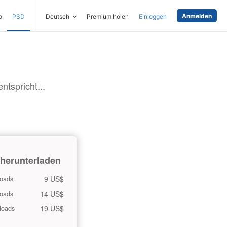
Anmelden
o
PSD
Deutsch
Premium holen
Einloggen
tspricht...
 herunterladen
9 US$
oads
14 US$
oads
19 US$
loads