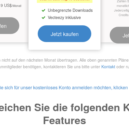
Zahlen S
19 US$
/Monat
monatlic
Unbegrenzte Downloads
Jederzeiti
Credits
Vecteezy inklusive
fen
Jetzt kaufen
Je
ht auf den nächsten Monat übertragen. Alle oben genannten Pläne si
ammitglieder benötigen,
kontaktieren Sie uns bitte unter
Kontakt
oder ru
e sich für unser kostenloses Konto anmelden möchten, klicken S
eichen Sie die folgenden 
Features