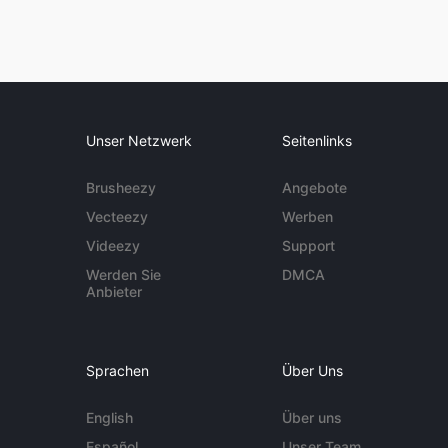
Unser Netzwerk
Seitenlinks
Brusheezy
Angebote
Vecteezy
Werben
Videezy
Support
Werden Sie
DMCA
Anbieter
Sprachen
Über Uns
English
Über uns
Español
Unser Team