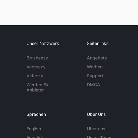
Unser Netzwerk
Seitenlinks
Brusheezy
Angebote
Vecteezy
Werben
Videezy
Support
Werden Sie
DMCA
Anbieter
Sprachen
Über Uns
English
Über uns
Español
Unser Team