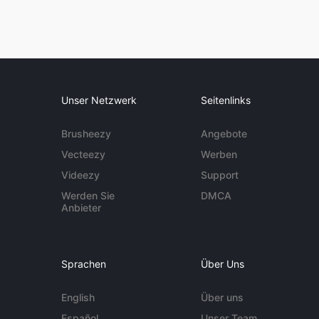
Unser Netzwerk
Seitenlinks
Brusheezy
Angebote
Vecteezy
Werben
Videezy
Support
Werden Sie
DMCA
Anbieter
Sprachen
Über Uns
English
Über uns
Español
Unser Team