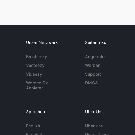
Unser Netzwerk
Seitenlinks
Brusheezy
Angebote
Vecteezy
Werben
Videezy
Support
Werden Sie
DMCA
Anbieter
Sprachen
Über Uns
English
Über uns
Español
Unser Team