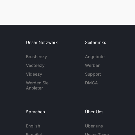
Unser Netzwerk
Seitenlinks
Brusheezy
Angebote
Vecteezy
Werben
Videezy
Support
Werden Sie
DMCA
Anbieter
Sprachen
Über Uns
English
Über uns
Español
Unser Team