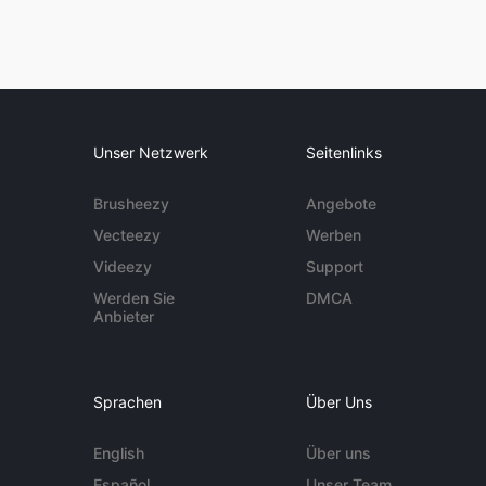
Unser Netzwerk
Seitenlinks
Brusheezy
Angebote
Vecteezy
Werben
Videezy
Support
Werden Sie
DMCA
Anbieter
Sprachen
Über Uns
English
Über uns
Español
Unser Team