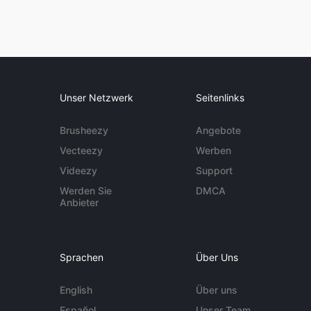
Unser Netzwerk
Seitenlinks
Brusheezy
Angebote
Vecteezy
Werben
Videezy
Support
Werden Sie
DMCA
Anbieter
Sprachen
Über Uns
English
Über uns
Español
Unser Team