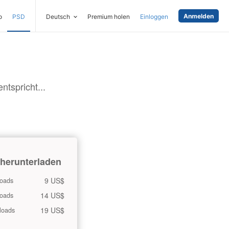
Anmelden
o
PSD
Deutsch
Premium holen
Einloggen
tspricht...
 herunterladen
9 US$
oads
14 US$
oads
19 US$
loads