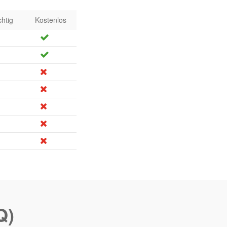
chtig
Kostenlos
Q)