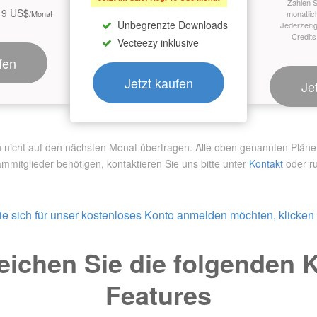
Zahlen S
19 US$
/Monat
monatlic
Unbegrenzte Downloads
Jederzeiti
Credits
Vecteezy inklusive
fen
Jetzt kaufen
Je
ht auf den nächsten Monat übertragen. Alle oben genannten Pläne si
ammitglieder benötigen,
kontaktieren Sie uns bitte unter
Kontakt
oder ru
e sich für unser kostenloses Konto anmelden möchten, klicken S
eichen Sie die folgenden 
Features