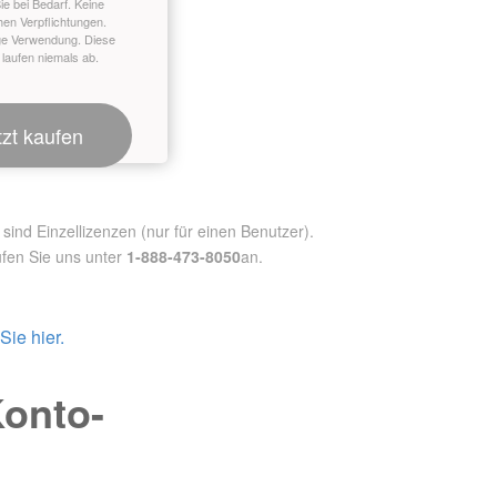
ie bei Bedarf. Keine
hen Verpflichtungen.
ge Verwendung. Diese
 laufen niemals ab.
tzt kaufen
nd Einzellizenzen (nur für einen Benutzer).
fen Sie uns unter
1-888-473-8050
an.
ie hier.
Konto-