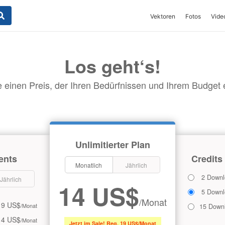
Vektoren
Fotos
Vide
Los geht‘s!
 einen Preis, der Ihren Bedürfnissen und Ihrem Budget en
Unlimitierter Plan
ents
Credits
Monatlich
Jährlich
2 Downl
Jährlich
14 US$
5 Downl
/Monat
9 US$
/Monat
15 Down
14 US$
/Monat
Jetzt im Sale! Reg. 19 US$/Monat