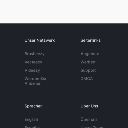
Unser Netzwerk
Seitenlinks
Brusheezy
Angebote
Vecteezy
Werben
Videezy
Support
Werden Sie
DMCA
Anbieter
Sprachen
Über Uns
English
Über uns
Español
Unser Team