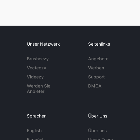
Unser Netzwerk
Seitenlinks
Brusheezy
Angebote
Vecteezy
Werben
Videezy
Support
Werden Sie
DMCA
Anbieter
Sprachen
Über Uns
English
Über uns
Español
Unser Team