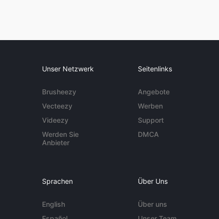
Unser Netzwerk
Seitenlinks
Brusheezy
Angebote
Vecteezy
Werben
Videezy
Support
Werden Sie
DMCA
Anbieter
Sprachen
Über Uns
English
Über uns
Español
Unser Team