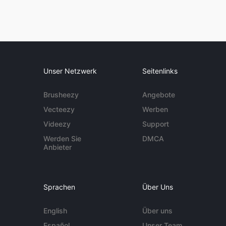
Unser Netzwerk
Seitenlinks
Brusheezy
Angebote
Vecteezy
Werben
Videezy
Support
Werden Sie
DMCA
Anbieter
Sprachen
Über Uns
English
Über uns
Español
Unser Team