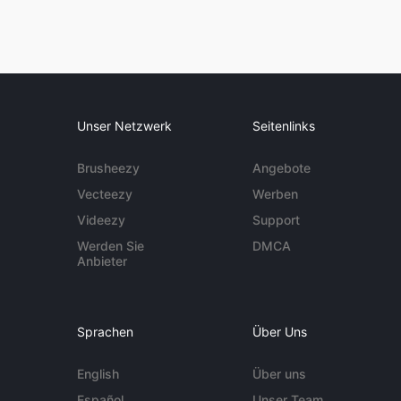
Unser Netzwerk
Seitenlinks
Brusheezy
Angebote
Vecteezy
Werben
Videezy
Support
Werden Sie
DMCA
Anbieter
Sprachen
Über Uns
English
Über uns
Español
Unser Team