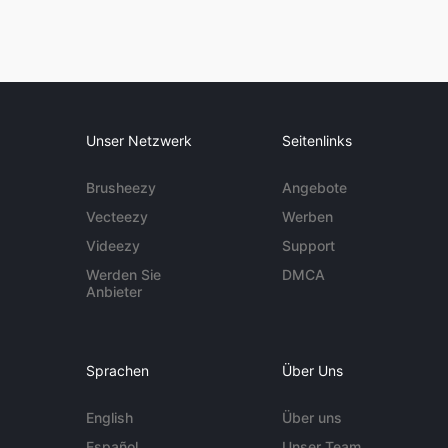
Unser Netzwerk
Seitenlinks
Brusheezy
Angebote
Vecteezy
Werben
Videezy
Support
Werden Sie
DMCA
Anbieter
Sprachen
Über Uns
English
Über uns
Español
Unser Team