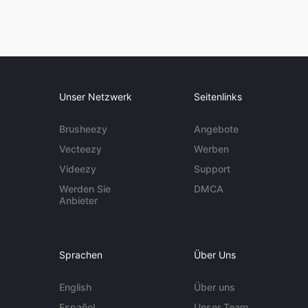
Unser Netzwerk
Seitenlinks
Brusheezy
Angebote
Vecteezy
Werben
Videezy
Support
Werden Sie
DMCA
Anbieter
Sprachen
Über Uns
English
Über uns
Español
Unser Team