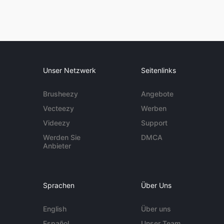
Unser Netzwerk
Seitenlinks
Brusheezy
Angebote
Vecteezy
Werben
Videezy
Support
Werden Sie
DMCA
Anbieter
Sprachen
Über Uns
English
Über uns
Español
Unser Team