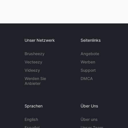
Unser Netzwerk
Seitenlinks
Brusheezy
Angebote
Vecteezy
Werben
Videezy
Support
Werden Sie
DMCA
Anbieter
Sprachen
Über Uns
English
Über uns
Español
Unser Team