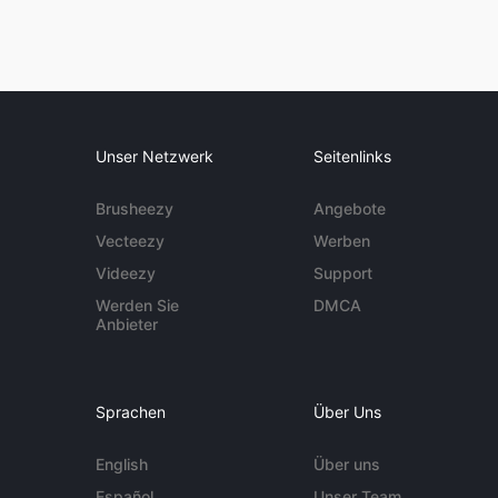
Unser Netzwerk
Seitenlinks
Brusheezy
Angebote
Vecteezy
Werben
Videezy
Support
Werden Sie
DMCA
Anbieter
Sprachen
Über Uns
English
Über uns
Español
Unser Team