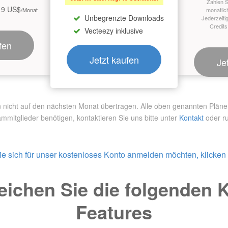
Zahlen S
19 US$
/Monat
monatlic
Unbegrenzte Downloads
Jederzeiti
Credits
Vecteezy inklusive
fen
Jetzt kaufen
Je
ht auf den nächsten Monat übertragen. Alle oben genannten Pläne si
ammitglieder benötigen,
kontaktieren Sie uns bitte unter
Kontakt
oder ru
e sich für unser kostenloses Konto anmelden möchten, klicken S
eichen Sie die folgenden 
Features