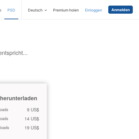
Anmelden
o
PSD
Deutsch
Premium holen
Einloggen
tspricht...
 herunterladen
9 US$
oads
14 US$
oads
19 US$
loads