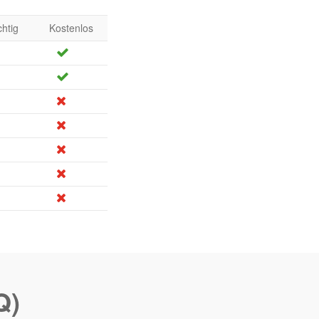
chtig
Kostenlos
Q)