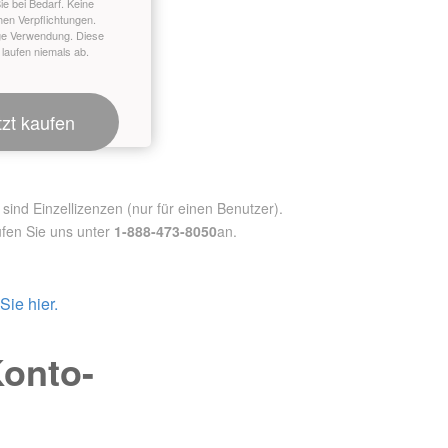
ie bei Bedarf. Keine
hen Verpflichtungen.
ge Verwendung. Diese
 laufen niemals ab.
tzt kaufen
nd Einzellizenzen (nur für einen Benutzer).
fen Sie uns unter
1-888-473-8050
an.
ie hier.
Konto-