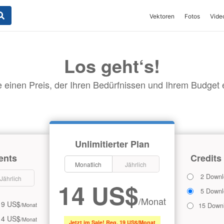
Vektoren
Fotos
Vide
Los geht‘s!
 einen Preis, der Ihren Bedürfnissen und Ihrem Budget en
Unlimitierter Plan
ents
Credits
Monatlich
Jährlich
2 Downl
Jährlich
14 US$
5 Downl
/Monat
9 US$
/Monat
15 Down
14 US$
/Monat
Jetzt im Sale! Reg. 19 US$/Monat