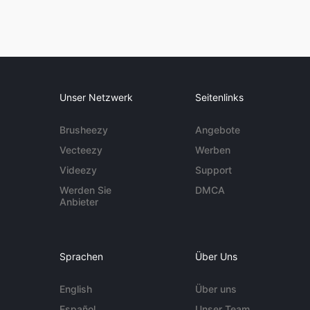
Unser Netzwerk
Seitenlinks
Brusheezy
Angebote
Vecteezy
Werben
Videezy
Support
Werden Sie
DMCA
Anbieter
Sprachen
Über Uns
English
Über uns
Español
Unser Team