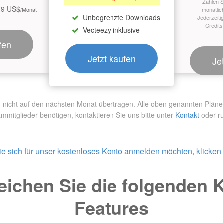
Zahlen S
19 US$
/Monat
monatlic
Unbegrenzte Downloads
Jederzeiti
Credits
Vecteezy inklusive
fen
Jetzt kaufen
Je
ht auf den nächsten Monat übertragen. Alle oben genannten Pläne si
ammitglieder benötigen,
kontaktieren Sie uns bitte unter
Kontakt
oder ru
e sich für unser kostenloses Konto anmelden möchten, klicken S
eichen Sie die folgenden 
Features