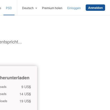
Anmelden
o
PSD
Deutsch
Premium holen
Einloggen
tspricht...
 herunterladen
9 US$
oads
14 US$
oads
19 US$
loads