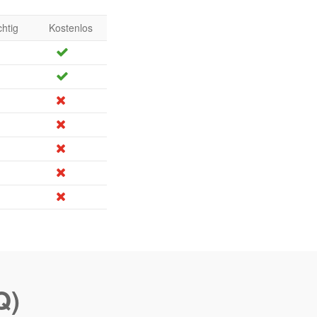
chtig
Kostenlos
Q)