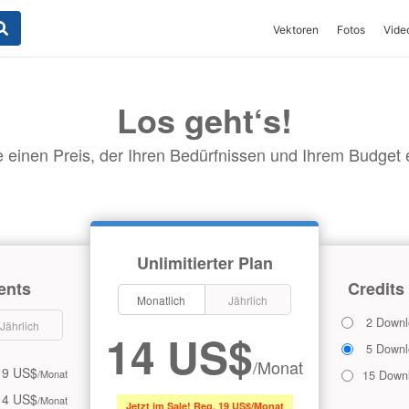
Vektoren
Fotos
Vide
Los geht‘s!
 einen Preis, der Ihren Bedürfnissen und Ihrem Budget en
Unlimitierter Plan
ents
Credits
Monatlich
Jährlich
2 Downl
Jährlich
14 US$
5 Downl
/Monat
9 US$
/Monat
15 Down
14 US$
/Monat
Jetzt im Sale! Reg. 19 US$/Monat