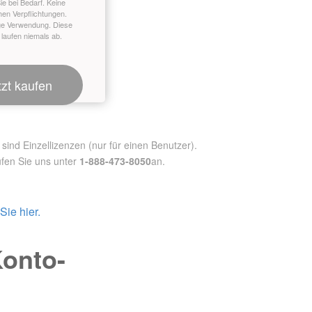
ie bei Bedarf. Keine
hen Verpflichtungen.
ge Verwendung. Diese
 laufen niemals ab.
tzt kaufen
nd Einzellizenzen (nur für einen Benutzer).
fen Sie uns unter
1-888-473-8050
an.
ie hier.
Konto-