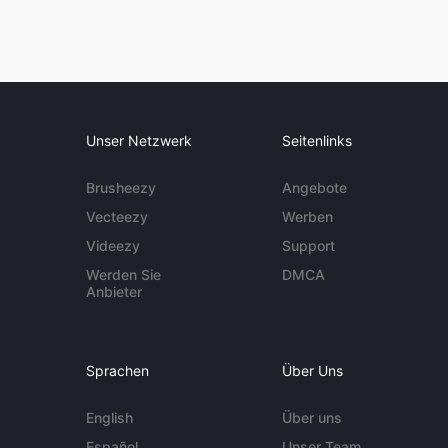
Unser Netzwerk
Seitenlinks
Brusheezy
Angebote
Vecteezy
Werben
Videezy
Support
Werden Sie
DMCA
Anbieter
Sprachen
Über Uns
English
Über uns
Español
Unser Team