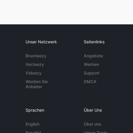
Unser Netzwerk
Seitenlinks
Brusheezy
Angebote
Vecteezy
Werben
Videezy
Support
Werden Sie
DMCA
Anbieter
Sprachen
Über Uns
English
Über uns
Español
Unser Team