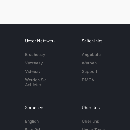
Unser Netzwerk
Seitenlinks
Brusheezy
Angebote
Vecteezy
Werben
Videezy
Support
Werden Sie
DMCA
Anbieter
Sprachen
Über Uns
English
Über uns
Español
Unser Team