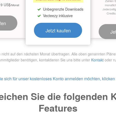
Zahlen S
19 US$
/Monat
monatlic
Unbegrenzte Downloads
Jederzeiti
Credits
Vecteezy inklusive
fen
Jetzt kaufen
Je
ht auf den nächsten Monat übertragen. Alle oben genannten Pläne si
ammitglieder benötigen,
kontaktieren Sie uns bitte unter
Kontakt
oder ru
e sich für unser kostenloses Konto anmelden möchten, klicken S
eichen Sie die folgenden 
Features