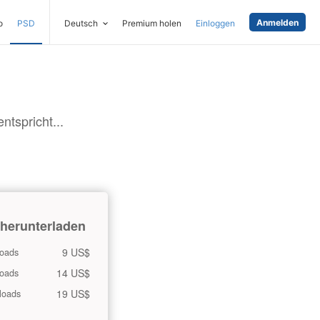
Anmelden
o
PSD
Deutsch
Premium holen
Einloggen
tspricht...
 herunterladen
9 US$
oads
14 US$
oads
19 US$
loads