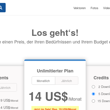
Vektoren
Fotos
Vide
Los geht‘s!
 einen Preis, der Ihren Bedürfnissen und Ihrem Budget en
Unlimitierter Plan
ents
Credits
Monatlich
Jährlich
2 Downl
Jährlich
14 US$
5 Downl
/Monat
9 US$
/Monat
15 Down
14 US$
/Monat
Jetzt im Sale! Reg. 19 US$/Monat