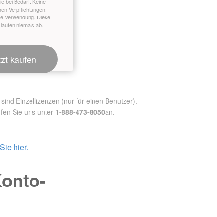
ie bei Bedarf. Keine
hen Verpflichtungen.
ge Verwendung. Diese
 laufen niemals ab.
tzt kaufen
nd Einzellizenzen (nur für einen Benutzer).
fen Sie uns unter
1-888-473-8050
an.
ie hier.
Konto-