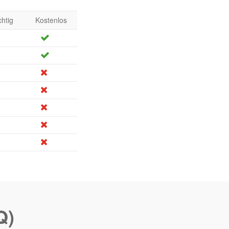
chtig
Kostenlos
Q)