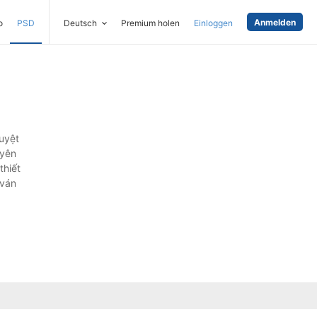
Anmelden
o
PSD
Deutsch
Premium holen
Einloggen
uyệt
uyên
thiết
 ván