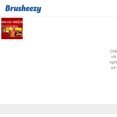
Chấ
vời
nghi
kế 