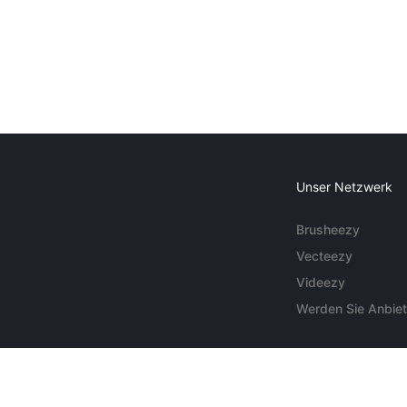
Unser Netzwerk
Brusheezy
Vecteezy
Videezy
Werden Sie Anbiet