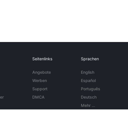
Seitenlinks
Sprachen
Angebote
English
Werben
Español
Support
Português
er
DMCA
Deutsch
Mehr ...