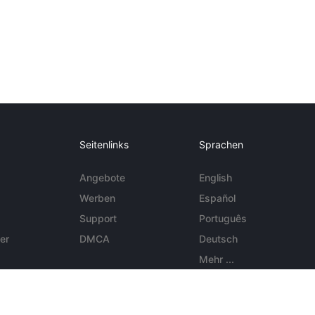
Seitenlinks
Sprachen
Angebote
English
Werben
Español
Support
Português
er
DMCA
Deutsch
Mehr ...