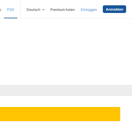
Anmelden
o
PSD
Deutsch
Premium holen
Einloggen