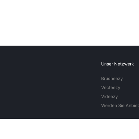
Unser Netzwerk
Brusheezy
Vecteezy
Videezy
Werden Sie Anbiet