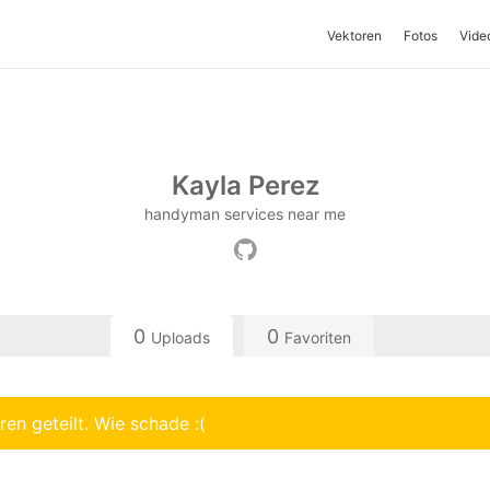
Vektoren
Fotos
Vide
Kayla Perez
handyman services near me
0
0
Uploads
Favoriten
en geteilt. Wie schade :(