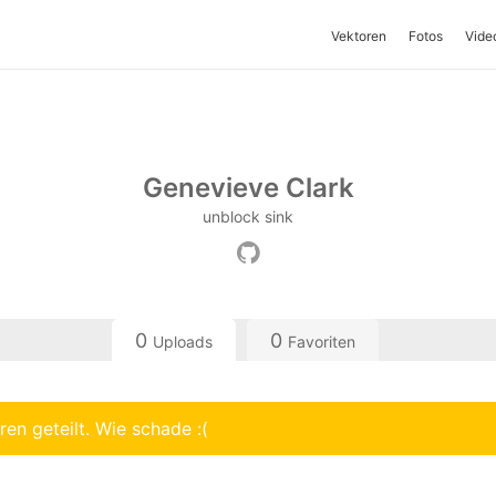
Vektoren
Fotos
Vide
Genevieve Clark
unblock sink
0
0
Uploads
Favoriten
en geteilt. Wie schade :(