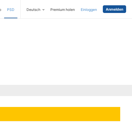
Anmelden
o
PSD
Deutsch
Premium holen
Einloggen