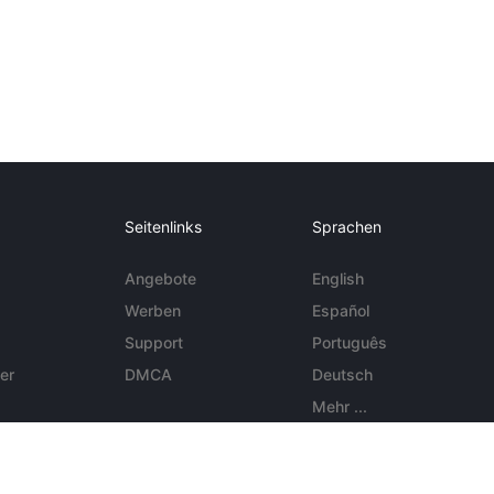
Seitenlinks
Sprachen
Angebote
English
Werben
Español
Support
Português
er
DMCA
Deutsch
Mehr ...