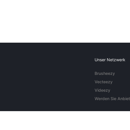
Unser Netzwerk
Brusheezy
Vecteezy
Videezy
Werden Sie Anbiet