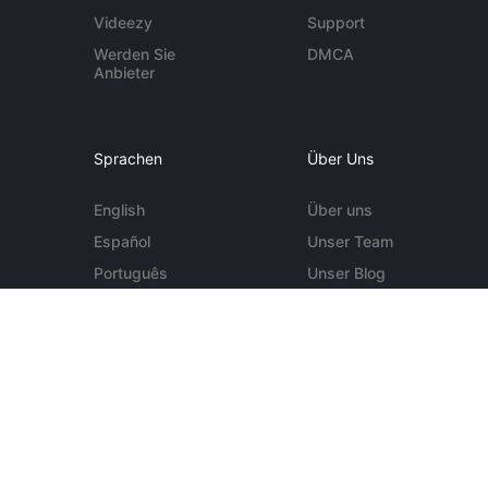
Videezy
Support
Werden Sie
DMCA
Anbieter
Sprachen
Über Uns
English
Über uns
Español
Unser Team
Português
Unser Blog
Deutsch
Kontakt
Mehr ...