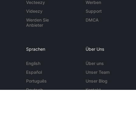
Vecteezy
Werben
Videezy
Support
Werden Sie
DMCA
Anbieter
Sprachen
Über Uns
English
Über uns
Español
Unser Team
Português
Unser Blog
Deutsch
Kontakt
Mehr ...