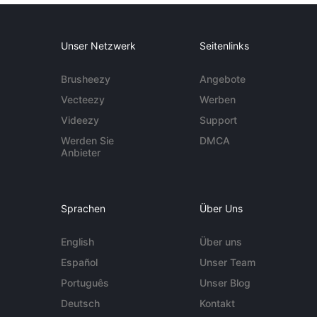
Unser Netzwerk
Seitenlinks
Brusheezy
Angebote
Vecteezy
Werben
Videezy
Support
Werden Sie
DMCA
Anbieter
Sprachen
Über Uns
English
Über uns
Español
Unser Team
Português
Unser Blog
Deutsch
Kontakt