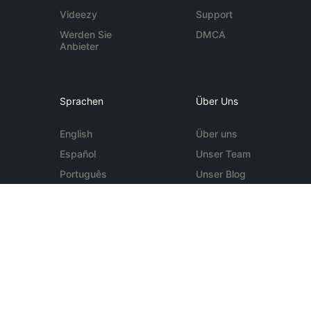
Videezy
Support
Werden Sie
DMCA
Anbieter
Sprachen
Über Uns
English
Über uns
Español
Unser Team
Português
Unser Blog
Deutsch
Kontakt
Mehr ...