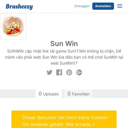
Einloggen
Anmelden
Sun Win
SUNWIN cập nhật link tải game Sun17.Win không bị chặn, Để
tránh vào phải web Sun Win lừa đảo bạn có thể chơi SunWin tại
web SunWin17
0
0
Uploads
Favoriten
Dieser Benutzer hat noch keine Dateien
mit anderen geteilt. Wie schade :(