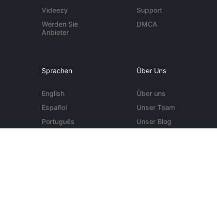
Videezy
Support
Werden Sie
DMCA
Anbieter
Sprachen
Über Uns
English
Über uns
Español
Unser Team
Português
Unser Blog
Deutsch
Kontakt
Mehr ...