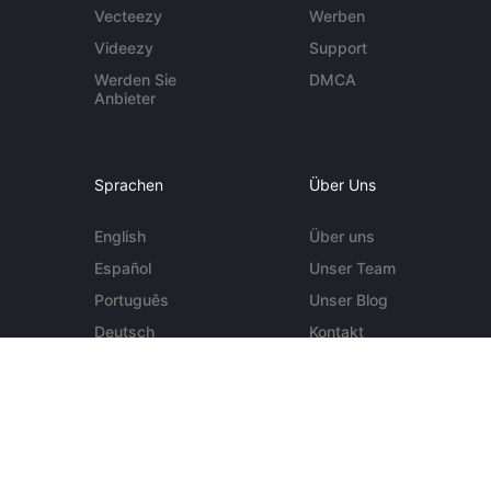
Vecteezy
Werben
Videezy
Support
Werden Sie
DMCA
Anbieter
Sprachen
Über Uns
English
Über uns
Español
Unser Team
Português
Unser Blog
Deutsch
Kontakt
Mehr ...