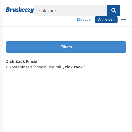
lose
Einloggen
Anmelden
Filters
Zick Zack Pinsel
0 kostenlosen Pinseln, die mit
zick zack