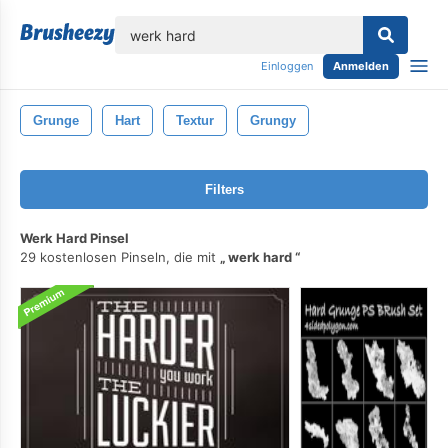
lose
Einloggen
Anmelden
Grunge
Hart
Textur
Grungy
Filters
Werk Hard Pinsel
29 kostenlosen Pinseln, die mit
werk hard