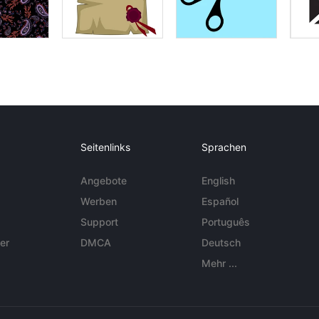
Seitenlinks
Sprachen
Angebote
English
Werben
Español
Support
Português
er
DMCA
Deutsch
Mehr ...