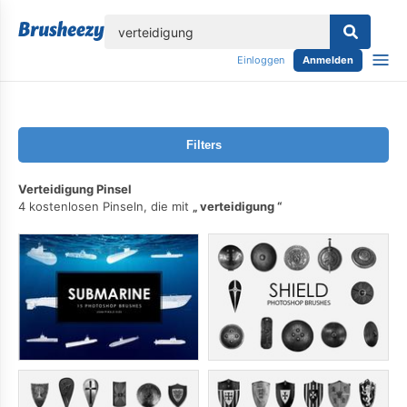
lose
Einloggen
Anmelden
Filters
Verteidigung Pinsel
4 kostenlosen Pinseln, die mit
verteidigung