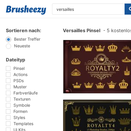
Sortieren nach:
Versailles Pinsel
-
5 kostenlos
Bester Treffer
Neueste
Dateityp
Pinsel
Actions
PSDs
Muster
Farbverläufe
Texturen
Symbole
Formen
Styles
Templates
Ui Kits