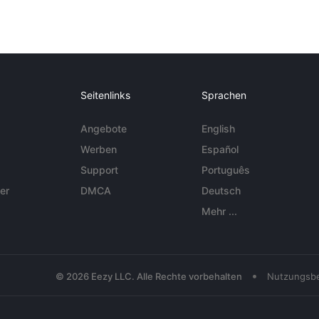
Seitenlinks
Sprachen
Angebote
English
Werben
Español
Support
Português
er
DMCA
Deutsch
Mehr ...
•
© 2026 Eezy LLC. Alle Rechte vorbehalten
Nutzungsb