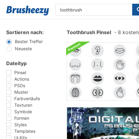
Sortieren nach:
Toothbrush Pinsel
-
8 kostenl
Bester Treffer
Neueste
Dateityp
Pinsel
Actions
PSDs
Muster
Farbverläufe
Texturen
Symbole
Formen
Styles
Templates
Ui Kits