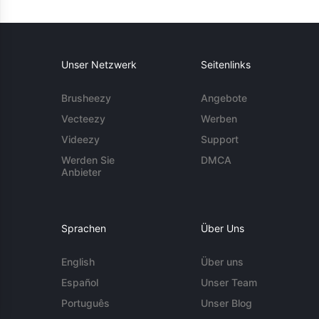
Unser Netzwerk
Seitenlinks
Brusheezy
Angebote
Vecteezy
Werben
Videezy
Support
Werden Sie
DMCA
Anbieter
Sprachen
Über Uns
English
Über uns
Español
Unser Team
Português
Unser Blog