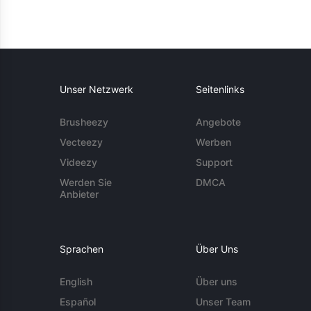
Unser Netzwerk
Seitenlinks
Brusheezy
Angebote
Vecteezy
Werben
Videezy
Support
Werden Sie
DMCA
Anbieter
Sprachen
Über Uns
English
Über uns
Español
Unser Team