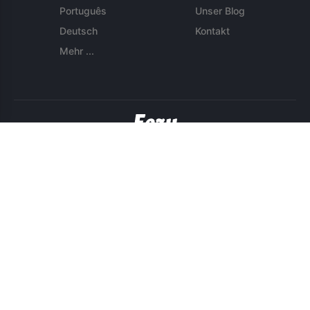
Português
Unser Blog
Deutsch
Kontakt
Mehr ...
© 2026 Eezy LLC. Alle Rechte vorbehalten
Nutzungsbedingungen
Datenschutzrichtlinien